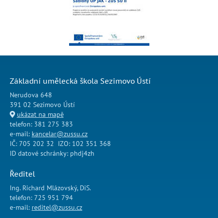
Základní umělecká škola Sezimovo Ústí
Nerudova 648
391 02 Sezimovo Ústí
ukázat na mapě
telefon: 381 275 383
e-mail:
kancelar@zussu.cz
IČ: 705 202 32 IZO: 102 351 368
ID datové schránky: phdj4zh
Ředitel
Ing. Richard Mlázovský, DiS.
telefon: 725 951 794
e-mail:
reditel@zussu.cz