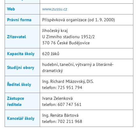
Web
www.zussu.cz
Právní forma
Příspěvková organizace (od 1. 9. 2000)
Jihočeský kraj
Zřizovatel
U Zimního stadionu 1952/2
370 76 České Budějovice
Kapacita školy
620 žáků
hudební, taneční, výtvarný a literárně-
Studijní obory
dramatický
Ing. Richard Mlázovský, DiS.
Ředitel školy
telefon: 725 951 794
Zástupce
Ivana Zelenková
ředitele
telefon: 607 747 561
Ing. Renáta Bártová
Kancelář školy
telefon: 702 211 968