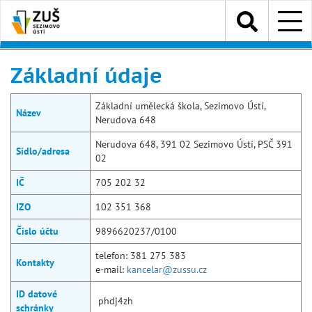
Přejít
Menu
k
hlavnímu
obsahu
Základní údaje
Základní umělecká škola, Sezimovo Ústí,
Název
Nerudova 648
Nerudova 648, 391 02 Sezimovo Ústí, PSČ 391
Sídlo/adresa
02
IČ
705 202 32
IZO
102 351 368
Číslo účtu
9896620237/0100
telefon: 381 275 383
Kontakty
e-mail:
kancelar@zussu.cz
ID datové
phdj4zh
schránky