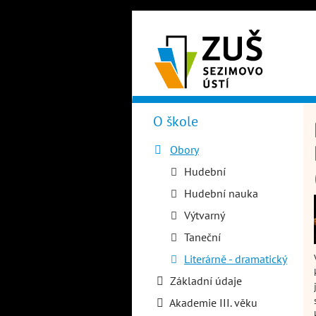
Přejít
k
hlavnímu
obsahu
O škole
Hlavní
menu
Obory
Hudební
Hudební nauka
Výtvarný
Taneční
Literárně - dramatický
Základní údaje
Akademie III. věku