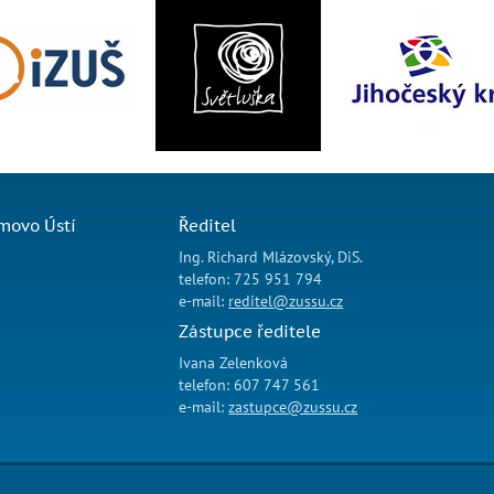
movo Ústí
Ředitel
Ing. Richard Mlázovský, DiS.
telefon: 725 951 794
e-mail:
reditel@zussu.cz
Zástupce ředitele
Ivana Zelenková
telefon: 607 747 561
e-mail:
zastupce@zussu.cz