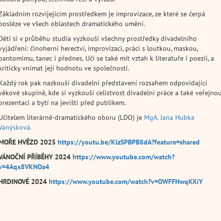
Základním rozvíjejícím prostředkem je improvizace, ze které se čerpá
posléze ve všech oblastech dramatického umění.
Děti si v průběhu studia vyzkouší všechny prostředky divadelního
vyjádření: činoherní herectví, improvizaci, práci s loutkou, maskou,
pantomimu, tanec i přednes. Učí se také mít vztah k literatuře i poezii, a
kriticky vnímat její hodnotu ve společnosti.
Každý rok pak nazkouší divadelní představení rozsahem odpovídající
věkové skupině, kde si vyzkouší celistvost divadelní práce a také veřejno
prezentaci a bytí na jevišti před publikem.
Učitelem literárně-dramatického oboru (LDO) je
MgA. Jana Hubka
Vanýsková.
MOŘE HVĚZD 2025
https://youtu.be/KlzSPBPB8dA?feature=shared
VÁNOČNÍ PŘÍBĚHY 2024
https://www.youtube.com/watch?
v=4Aqx8VKNOa4
HRDINOVÉ 2024
https://www.youtube.com/watch?v=OWFFHwqKXiY