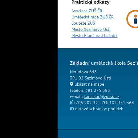
Praktické odkazy
Asociace ZUŠ ČR
Umělecká rada ZUŠ ČR
Soutěže ZUŠ
Město Sezimovo Ústí
Město Planá nad Lužnicí
Základní umělecká škola Sezi
Nerudova 648
391 02 Sezimovo Ústí
ukázat na mapě
telefon: 381 275 383
e-mail:
kancelar@zussu.cz
IČ: 705 202 32 IZO: 102 351 368
ID datové schránky: phdj4zh