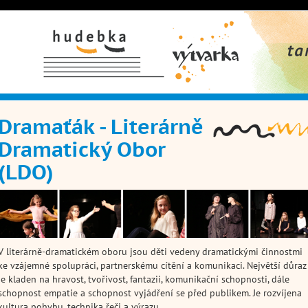
Hudební obor
Výtvarný
Taneční 
obor
Dramaťák - Literárně
Dramatický Obor
(LDO)
V literárně-dramatickém oboru jsou děti vedeny dramatickými činnostmi
ke vzájemné spolupráci, partnerskému cítění a komunikaci. Největší důraz
je kladen na hravost, tvořivost, fantazii, komunikační schopnosti, dále
schopnost empatie a schopnost vyjádření se před publikem. Je rozvíjena
kultura pohybu, technika řeči a výrazu.