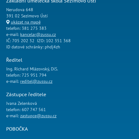
Základní umělecká škola Sezimovo Ústí
Nerudova 648
391 02 Sezimovo Ústí
ukázat na mapě
telefon: 381 275 383
e-mail:
kancelar@zussu.cz
IČ: 705 202 32 IZO: 102 351 368
ID datové schránky: phdj4zh
Ředitel
Ing. Richard Mlázovský, DiS.
telefon: 725 951 794
e-mail:
reditel@zussu.cz
Zástupce ředitele
Ivana Zelenková
telefon: 607 747 561
e-mail:
zastupce@zussu.cz
POBOČKA