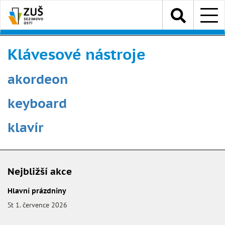
Přejít
Menu
k
hlavnímu
obsahu
Klávesové nástroje
akordeon
keyboard
​klavír
Nejbližší akce
Hlavní prázdniny
St 1. července 2026