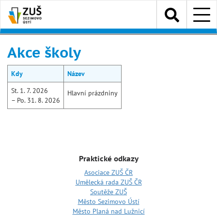
Přejít
Menu
k
hlavnímu
obsahu
Akce školy
Kdy
Název
St. 1. 7. 2026
Hlavní prázdniny
– Po. 31. 8. 2026
Praktické odkazy
Asociace ZUŠ ČR
Umělecká rada ZUŠ ČR
Soutěže ZUŠ
Město Sezimovo Ústí
Město Planá nad Lužnicí