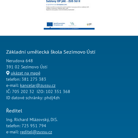
Základní umělecká škola Sezimovo Ústí
Nerudova 648
391 02 Sezimovo Ústí
ukázat na mapě
telefon: 381 275 383
e-mail:
kancelar@zussu.cz
IČ: 705 202 32 IZO: 102 351 368
ID datové schránky: phdj4zh
Ředitel
Ing. Richard Mlázovský, DiS.
telefon: 725 951 794
e-mail:
reditel@zussu.cz