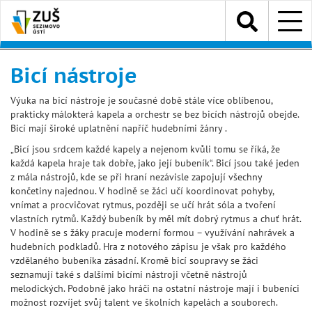
Přejít
Menu
k
hlavnímu
obsahu
Bicí nástroje
Výuka na bicí nástroje je současné době stále více oblíbenou,
prakticky málokterá kapela a orchestr se bez bicích nástrojů obejde.
Bicí mají široké uplatnění napříč hudebními žánry .
„Bicí jsou srdcem každé kapely a nejenom kvůli tomu se říká, že
každá kapela hraje tak dobře, jako její bubeník“. Bicí jsou také jeden
z mála nástrojů, kde se při hraní nezávisle zapojují všechny
končetiny najednou. V hodině se žáci učí koordinovat pohyby,
vnímat a procvičovat rytmus, později se učí hrát sóla a tvoření
vlastních rytmů. Každý bubeník by měl mít dobrý rytmus a chuť hrát.
V hodině se s žáky pracuje moderní formou – využívání nahrávek a
hudebních podkladů. Hra z notového zápisu je však pro každého
vzdělaného bubeníka zásadní. Kromě bicí soupravy se žáci
seznamují také s dalšími bicími nástroji včetně nástrojů
melodických. Podobně jako hráči na ostatní nástroje mají i bubeníci
možnost rozvíjet svůj talent ve školních kapelách a souborech.