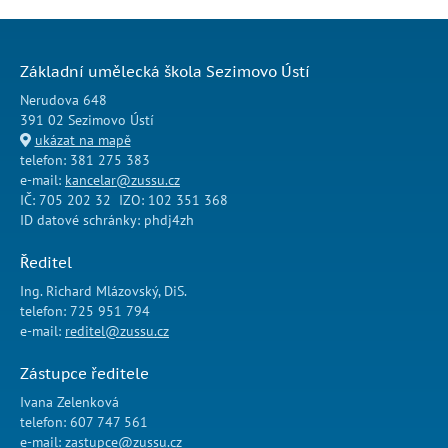
Základní umělecká škola Sezimovo Ústí
Nerudova 648
391 02 Sezimovo Ústí
ukázat na mapě
telefon: 381 275 383
e-mail:
kancelar@zussu.cz
IČ: 705 202 32 IZO: 102 351 368
ID datové schránky: phdj4zh
Ředitel
Ing. Richard Mlázovský, DiS.
telefon: 725 951 794
e-mail:
reditel@zussu.cz
Zástupce ředitele
Ivana Zelenková
telefon: 607 747 561
e-mail:
zastupce@zussu.cz