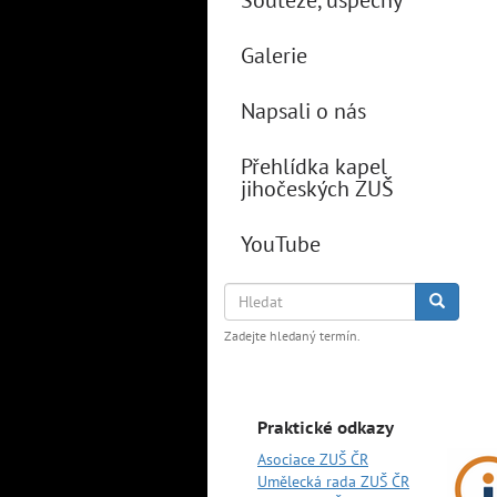
Soutěže, úspěchy
Galerie
Napsali o nás
Přehlídka kapel
jihočeských ZUŠ
YouTube
Hledat
Hledat
Zadejte hledaný termín.
Praktické odkazy
Asociace ZUŠ ČR
Umělecká rada ZUŠ ČR