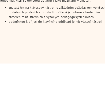
hudebníky, kteří se dovedou uplatnit i jako muzikanti – amatéři.
znalost hry na klávesový nástroj je základním požadavkem ve všec
hudebních​ profesích a při studiu učitelských oborů s hudebním
zaměřením na středních a vysokých​ pedagogických školách
podmínkou k přijetí do klavírního oddělení je mít vlastní nástroj