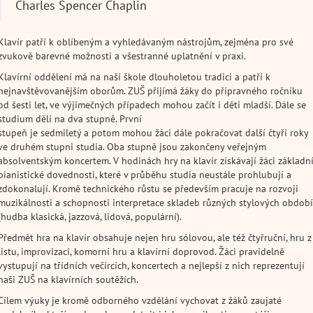
Charles Spencer Chaplin
Klavír patří k oblíbeným a vyhledávaným nástrojům, zejména pro své
zvukově barevné možnosti a všestranné uplatnění v praxi.
Klavírní oddělení má na naší škole dlouholetou tradici a patří k
nejnavštěvovanějším oborům. ZUŠ přijímá žáky do přípravného ročníku
od šesti let, ve výjimečných případech mohou začít i děti mladší. Dále se
studium dělí na dva stupně. První
stupeň je sedmiletý a potom mohou žáci dále pokračovat další čtyři roky
ve druhém stupni studia. Oba stupně jsou zakončeny veřejným
absolventským koncertem. V hodinách hry na klavír získávají žáci základn
pianistické dovednosti, které v průběhu studia neustále prohlubují a
zdokonalují. Kromě technického růstu se především pracuje na rozvoji
muzikálnosti a schopnosti interpretace skladeb různých stylových období
(hudba klasická, jazzová, lidová, populární).
Předmět hra na klavír obsahuje nejen hru sólovou, ale též čtyřruční, hru z
listu, improvizaci, komorní hru a klavírní doprovod. Žáci pravidelně
vystupují na třídních večírcích, koncertech a nejlepší z nich reprezentují
naši ZUŠ na klavírních soutěžích.
Cílem výuky je kromě odborného vzdělání vychovat z žáků zaujaté