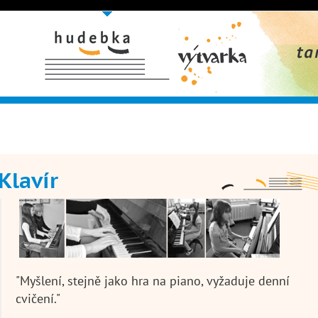
Hudební obor
Výtvarný
Taneční 
obor
Klavír
"Myšlení, stejně jako hra na piano, vyžaduje denní
cvičení."