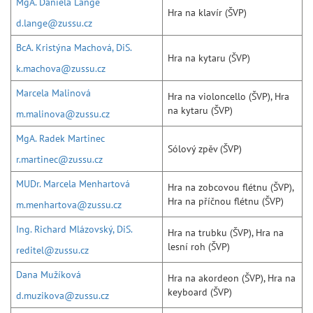
MgA. Daniela Lange
Hra na klavír (ŠVP)
d.lange@zussu.cz
BcA. Kristýna Machová, DiS.
Hra na kytaru (ŠVP)
k.machova@zussu.cz
Marcela Malinová
Hra na violoncello (ŠVP), Hra
na kytaru (ŠVP)
m.malinova@zussu.cz
MgA. Radek Martinec
Sólový zpěv (ŠVP)
r.martinec@zussu.cz
MUDr. Marcela Menhartová
Hra na zobcovou flétnu (ŠVP),
Hra na příčnou flétnu (ŠVP)
m.menhartova@zussu.cz
Ing. Richard Mlázovský, DiS.
Hra na trubku (ŠVP), Hra na
lesní roh (ŠVP)
reditel@zussu.cz
Dana Mužíková
Hra na akordeon (ŠVP), Hra na
keyboard (ŠVP)
d.muzikova@zussu.cz