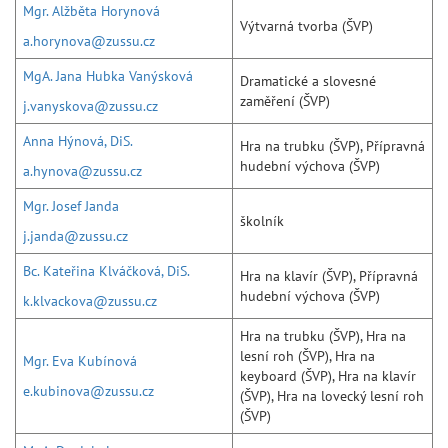
Mgr. Alžběta Horynová
Výtvarná tvorba (ŠVP)
a.horynova@zussu.cz
MgA. Jana Hubka Vanýsková
Dramatické a slovesné
zaměření (ŠVP)
j.vanyskova@zussu.cz
Anna Hýnová, DiS.
Hra na trubku (ŠVP), Přípravná
hudební výchova (ŠVP)
a.hynova@zussu.cz
Mgr. Josef Janda
školník
j.janda@zussu.cz
Bc. Kateřina Klváčková, DiS.
Hra na klavír (ŠVP), Přípravná
hudební výchova (ŠVP)
k.klvackova@zussu.cz
Hra na trubku (ŠVP), Hra na
lesní roh (ŠVP), Hra na
Mgr. Eva Kubínová
keyboard (ŠVP), Hra na klavír
e.kubinova@zussu.cz
(ŠVP), Hra na lovecký lesní roh
(ŠVP)