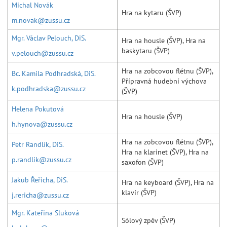
Michal Novák
Hra na kytaru (ŠVP)
m.novak@zussu.cz
Mgr. Václav Pelouch, DiS.
Hra na housle (ŠVP), Hra na
baskytaru (ŠVP)
v.pelouch@zussu.cz
Hra na zobcovou flétnu (ŠVP),
Bc. Kamila Podhradská, DiS.
Přípravná hudební výchova
k.podhradska@zussu.cz
(ŠVP)
Helena Pokutová
Hra na housle (ŠVP)
h.hynova@zussu.cz
Hra na zobcovou flétnu (ŠVP),
Petr Randlík, DiS.
Hra na klarinet (ŠVP), Hra na
p.randlik@zussu.cz
saxofon (ŠVP)
Jakub Řeřicha, DiS.
Hra na keyboard (ŠVP), Hra na
klavír (ŠVP)
j.rericha@zussu.cz
Mgr. Kateřina Sluková
Sólový zpěv (ŠVP)