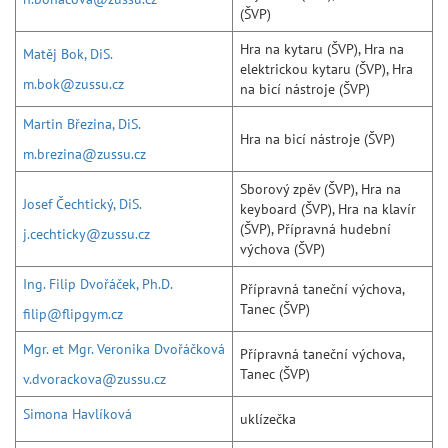
(ŠVP)
Hra na kytaru (ŠVP), Hra na
Matěj Bok, DiS.
elektrickou kytaru (ŠVP), Hra
m.bok@zussu.cz
na bicí nástroje (ŠVP)
Martin Březina, DiS.
Hra na bicí nástroje (ŠVP)
m.brezina@zussu.cz
Sborový zpěv (ŠVP), Hra na
Josef Čechtický, DiS.
keyboard (ŠVP), Hra na klavír
(ŠVP), Přípravná hudební
j.cechticky@zussu.cz
výchova (ŠVP)
Ing. Filip Dvořáček, Ph.D.
Přípravná taneční výchova,
Tanec (ŠVP)
filip@flipgym.cz
Mgr. et Mgr. Veronika Dvořáčková
Přípravná taneční výchova,
Tanec (ŠVP)
v.dvorackova@zussu.cz
Simona Havlíková
uklízečka