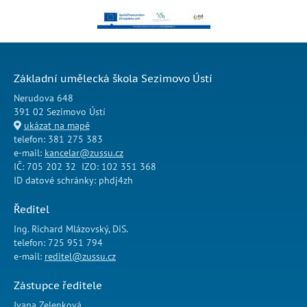
Základní umělecká škola Sezimovo Ústí
Nerudova 648
391 02 Sezimovo Ústí
ukázat na mapě
telefon: 381 275 383
e-mail:
kancelar@zussu.cz
IČ: 705 202 32 IZO: 102 351 368
ID datové schránky: phdj4zh
Ředitel
Ing. Richard Mlázovský, DiS.
telefon: 725 951 794
e-mail:
reditel@zussu.cz
Zástupce ředitele
Ivana Zelenková