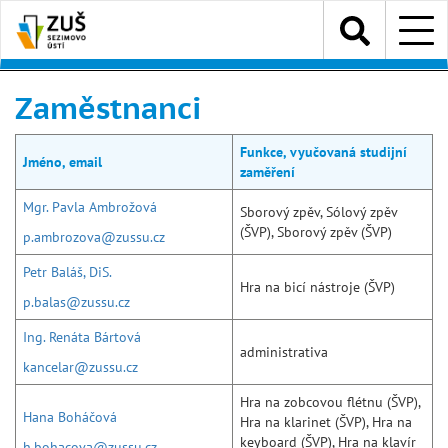
Přejít
Menu
k
hlavnímu
obsahu
Zaměstnanci
Funkce, vyučovaná studijní
Jméno, email
zaměření
Mgr. Pavla Ambrožová
Sborový zpěv, Sólový zpěv
(ŠVP), Sborový zpěv (ŠVP)
p.ambrozova@zussu.cz
Petr Baláš, DiS.
Hra na bicí nástroje (ŠVP)
p.balas@zussu.cz
Ing. Renáta Bártová
administrativa
kancelar@zussu.cz
Hra na zobcovou flétnu (ŠVP),
Hana Boháčová
Hra na klarinet (ŠVP), Hra na
keyboard (ŠVP), Hra na klavír
h.bohacova@zussu.cz