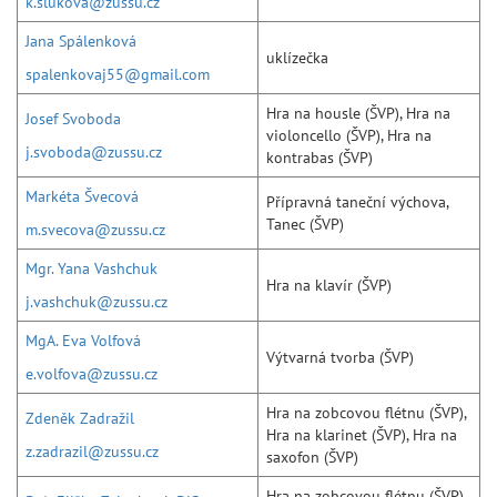
k.slukova@zussu.cz
Jana Spálenková
uklízečka
spalenkovaj55@gmail.com
Hra na housle (ŠVP), Hra na
Josef Svoboda
violoncello (ŠVP), Hra na
j.svoboda@zussu.cz
kontrabas (ŠVP)
Markéta Švecová
Přípravná taneční výchova,
Tanec (ŠVP)
m.svecova@zussu.cz
Mgr. Yana Vashchuk
Hra na klavír (ŠVP)
j.vashchuk@zussu.cz
MgA. Eva Volfová
Výtvarná tvorba (ŠVP)
e.volfova@zussu.cz
Hra na zobcovou flétnu (ŠVP),
Zdeněk Zadražil
Hra na klarinet (ŠVP), Hra na
z.zadrazil@zussu.cz
saxofon (ŠVP)
Hra na zobcovou flétnu (ŠVP),