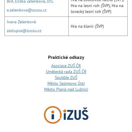
BcA. Eliška Zelenková, DiS.
Hra na lesní roh (ŠVP), Hra na
e.zelenkova@zussu.cz
lovecký lesní roh (ŠVP)
Ivana Zelenková
Hra na klavír (ŠVP)
zastupce@zussu.cz
Praktické odkazy
Asociace ZUŠ ČR
Umělecká rada ZUŠ ČR
Soutěže ZUŠ
Město Sezimovo Ústí
Město Planá nad Lužnicí