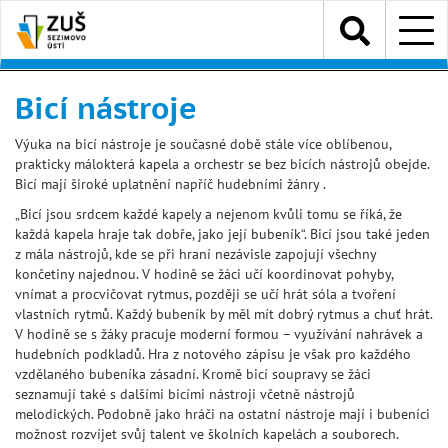
Přejít
Menu
k
hlavnímu
obsahu
Bicí nástroje
Výuka na bicí nástroje je současné době stále více oblíbenou,
prakticky málokterá kapela a orchestr se bez bicích nástrojů obejde.
Bicí mají široké uplatnění napříč hudebními žánry .
„Bicí jsou srdcem každé kapely a nejenom kvůli tomu se říká, že
každá kapela hraje tak dobře, jako její bubeník“. Bicí jsou také jeden
z mála nástrojů, kde se při hraní nezávisle zapojují všechny
končetiny najednou. V hodině se žáci učí koordinovat pohyby,
vnímat a procvičovat rytmus, později se učí hrát sóla a tvoření
vlastních rytmů. Každý bubeník by měl mít dobrý rytmus a chuť hrát.
V hodině se s žáky pracuje moderní formou – využívání nahrávek a
hudebních podkladů. Hra z notového zápisu je však pro každého
vzdělaného bubeníka zásadní. Kromě bicí soupravy se žáci
seznamují také s dalšími bicími nástroji včetně nástrojů
melodických. Podobně jako hráči na ostatní nástroje mají i bubeníci
možnost rozvíjet svůj talent ve školních kapelách a souborech.