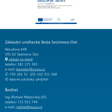
Základní umělecká škola Sezimovo Ústí
Nerudova 648
391 02 Sezimovo Ústí
ukázat na mapě
telefon: 381 275 383
e-mail:
kancelar@zussu.cz
IČ: 705 202 32 IZO: 102 351 368
ID datové schránky: phdj4zh
Ředitel
Ing. Richard Mlázovský, DiS.
telefon: 725 951 794
e-mail:
reditel@zussu.cz