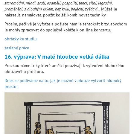
staromódní, mladí, zralí, osamělí, pospolití, tencí, silní, legrační,
proměnění, s dlouhým krkem, bez krku, bojácní, zvědaví...
Můžeš je
nakreslit, namalovat, použít koláž, kombinovat techniky.
Prosím, pečlivě je vyfoťte a pošlete nám je tentokrát brzy, abychom
je mohly zpracovat do společné koláže k on-line koncertu.
obrázky ke studiu
zaslané práce
16. výprava: V malé hloubce velká dálka
Prozkoumáme triky, které umělci používají k vytvoření hlubokého
obrazového prostoru.
Dnes se podíváme na to, jak je možné v obraze vytvořit hluboký
prostor.