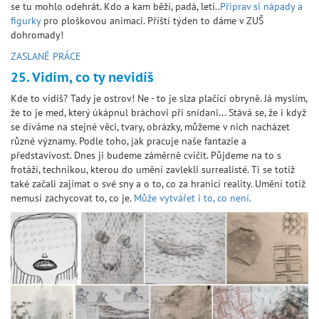
se tu mohlo odehrát. Kdo a kam běží, padá, letí..
Připrav si nápady a
figurky
pro ploškovou animaci. Příští týden to dáme v ZUŠ
dohromady!
ZASLANÉ PRÁCE
25. Vidím, co ty nevidíš
Kde to vidíš? Tady je ostrov! Ne - to je slza plačící obryně. Já myslím,
že to je med, který úkápnul bráchovi při snídani... Stává se, že i když
se díváme na stejné věci, tvary, obrázky, můžeme v nich nacházet
různé významy. Podle toho, jak pracuje naše fantazie a
představivost. Dnes ji budeme záměrně cvičit. Půjdeme na to s
frotáží, technikou, kterou do umění zavlekli surrealisté. Ti se totiž
také začali zajímat o své sny a o to, co za hranicí reality. Umění totiž
nemusí zachycovat to, co je.
Může vytvářet i to, co není.