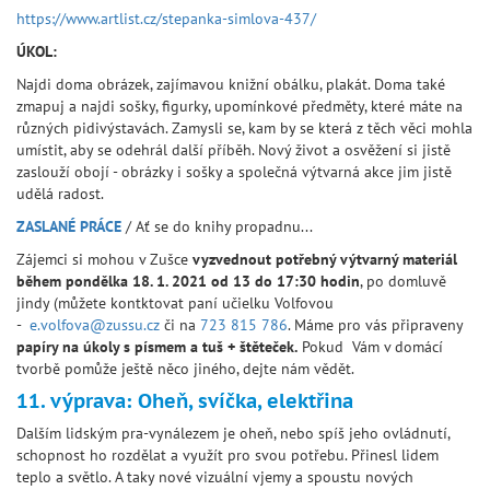
https://www.artlist.cz/stepanka-simlova-437/
ÚKOL:
Najdi doma obrázek, zajímavou knižní obálku, plakát. Doma také
zmapuj a najdi sošky, figurky, upomínkové předměty, které máte na
různých pidivýstavách. Zamysli se, kam by se která z těch věci mohla
umístit, aby se odehrál další příběh. Nový život a osvěžení si jistě
zaslouží obojí - obrázky i sošky a společná výtvarná akce jim jistě
udělá radost.
ZASLANÉ PRÁCE
/ Ať se do knihy propadnu...
Zájemci si mohou v Zušce
vyzvednout potřebný výtvarný materiál
během pondělka 18. 1. 2021 od 13 do 17:30 hodin
, po domluvě
jindy (můžete kontktovat paní učielku Volfovou
-
e.volfova@zussu.cz
či na
723 815 786
. Máme pro vás připraveny
papíry na úkoly s písmem a tuš + štěteček.
Pokud Vám v domácí
tvorbě pomůže ještě něco jiného, dejte nám vědět.
11. výprava: Oheň, svíčka, elektřina
Dalším lidským pra-vynálezem je oheň, nebo spíš jeho ovládnutí,
schopnost ho rozdělat a využít pro svou potřebu. Přinesl lidem
teplo a světlo. A taky nové vizuální vjemy a spoustu nových