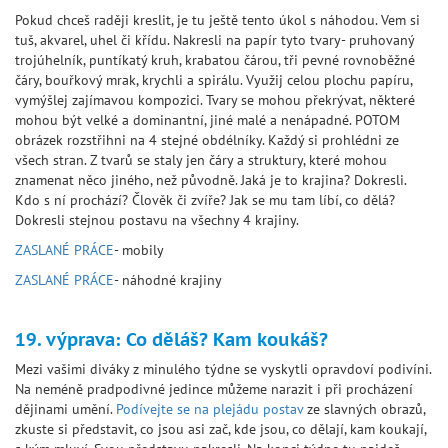
Pokud chceš raději kreslit, je tu ještě tento úkol s náhodou. Vem si
tuš, akvarel, uhel či křídu. Nakresli na papír tyto tvary- pruhovaný
trojúhelník, puntíkatý kruh, krabatou čárou, tři pevné rovnoběžné
čáry, bouřkový mrak, krychli a spirálu. Využij celou plochu papíru,
vymýšlej zajímavou kompozici. Tvary se mohou překrývat, některé
mohou být velké a dominantní, jiné malé a nenápadné. POTOM
obrázek rozstřihni na 4 stejné obdélníky. Každý si prohlédni ze
všech stran. Z tvarů se staly jen čáry a struktury, které mohou
znamenat něco jiného, než původně. Jaká je to krajina? Dokresli.
Kdo s ní prochází? Člověk či zvíře? Jak se mu tam líbí, co dělá?
Dokresli stejnou postavu na všechny 4 krajiny.
ZASLANÉ PRÁCE
- mobily
ZASLANÉ PRÁCE
- náhodné krajiny
19. výprava: Co děláš? Kam koukáš?
Mezi vašimi diváky z minulého týdne se vyskytli opravdoví podivíni.
Na neméně pradpodivné jedince můžeme narazit i při procházení
dějinami umění.
Podívejte se na plejádu postav
ze slavných obrazů,
zkuste si představit, co jsou asi zač, kde jsou, co dělají, kam koukají,