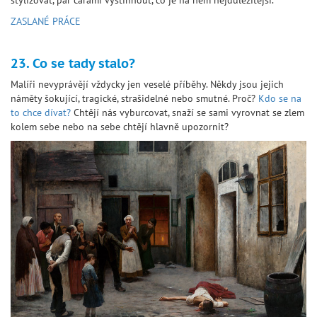
stylizovat, pár čarami vystihnout, co je na něm nejdůležitější.
ZASLANÉ PRÁCE
23. Co se tady stalo?
Malíři nevyprávějí vždycky jen veselé příběhy. Někdy jsou jejich
náměty šokující, tragické, strašidelné nebo smutné. Proč?
Kdo se na
to chce dívat?
Chtějí nás vyburcovat, snaží se sami vyrovnat se zlem
kolem sebe nebo na sebe chtějí hlavně upozornit?