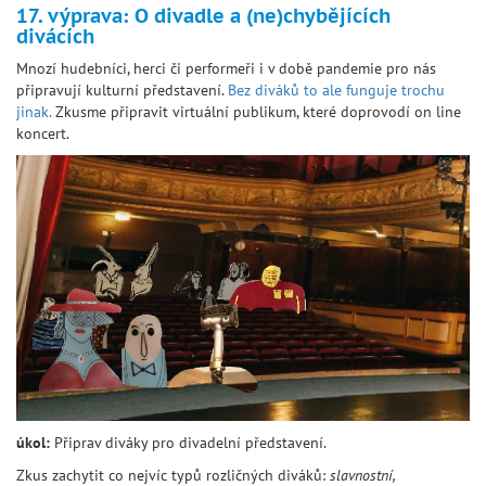
17. výprava: O divadle a (ne)chybějících
divácích
Mnozí hudebníci, herci či performeři i v době pandemie pro nás
připravují kulturní představení.
Bez diváků to ale funguje trochu
jinak.
Zkusme připravit virtuální publikum, které doprovodí on line
koncert.
úkol:
Připrav diváky pro divadelní představení.
Zkus zachytit co nejvíc typů rozličných diváků:
slavnostní,