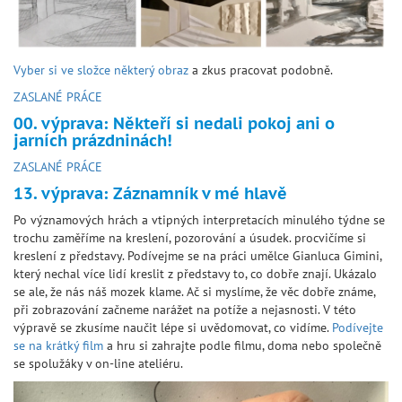
Vyber si ve složce některý obraz
a zkus pracovat podobně.
ZASLANÉ PRÁCE
00. výprava: Někteří si nedali pokoj ani o
jarních prázdninách!
ZASLANÉ PRÁCE
13. výprava: Záznamník v mé hlavě
Po významových hrách a vtipných interpretacích minulého týdne se
trochu zaměříme na kreslení, pozorování a úsudek. procvičíme si
kreslení z představy. Podívejme se na práci umělce Gianluca Gimini,
který nechal více lidí kreslit z představy to, co dobře znají. Ukázalo
se ale, že nás náš mozek klame. Ač si myslíme, že věc dobře známe,
při zobrazování začneme narážet na potíže a nejasnosti. V této
výpravě se zkusíme naučit lépe si uvědomovat, co vidíme.
Podívejte
se na krátký film
a hru si zahrajte podle filmu, doma nebo společně
se spolužáky v on-line ateliéru.