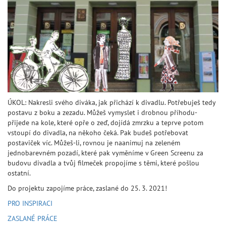
ÚKOL: Nakresli svého diváka, jak přichází k divadlu. Potřebuješ tedy
postavu z boku a zezadu. Můžeš vymyslet i drobnou příhodu-
přijede na kole, které opře o zeď, dojídá zmrzku a teprve potom
vstoupí do divadla, na někoho čeká. Pak budeš potřebovat
postaviček víc. Můžeš-li, rovnou je naanimuj na zeleném
jednobarevném pozadí, které pak vyměníme v Green Screenu za
budovu divadla a tvůj filmeček propojíme s těmi, které pošlou
ostatní.
Do projektu zapojíme práce, zaslané do 25. 3. 2021!
PRO INSPIRACI
ZASLANÉ PRÁCE