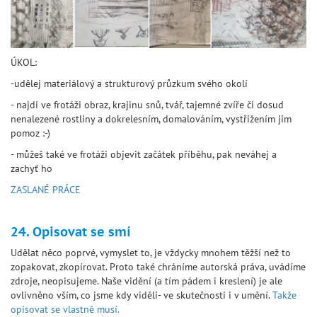
ÚKOL:
-udělej materiálový a strukturový průzkum svého okolí
- najdi ve frotáži obraz, krajinu snů, tvář, tajemné zvíře či dosud
nenalezené rostliny a dokrelesním, domalováním, vystřižením jim
pomoz :-)
- můžeš také ve frotáži objevit začátek příběhu, pak neváhej a
zachyť ho
ZASLANÉ PRÁCE
24. Opisovat se smí
Udělat něco poprvé, vymyslet to, je vždycky mnohem těžší než to
zopakovat, zkopírovat. Proto také chráníme autorská práva, uvádíme
zdroje, neopisujeme. Naše vidění (a tím pádem i kreslení) je ale
ovlivněno vším, co jsme kdy viděli- ve skutečnosti i v umění.
Takže
opisovat se vlastně musí.