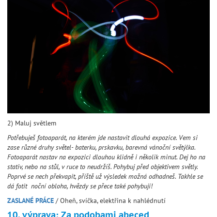
2) Maluj světlem
Potřebuješ fotoaparát, na kterém jde nastavit dlouhá expozice. Vem si
zase různé druhy světel- baterku, prskavku, barevná vánoční světýlka.
Fotoaparát nastav na expozici dlouhou klidně i několik minut. Dej ho na
stativ, nebo na stůl, v ruce to neudržíš. Pohybuj před objektivem světly.
Poprvé se nech překvapit, příště už výsledek možná odhadneš. Takhle se
dá fotit noční obloha, hvězdy se přece také pohybují!
ZASLANÉ PRÁCE
/ Oheň, svíčka, elektřina k nahlédnutí
10. výprava: Za podobami abeced