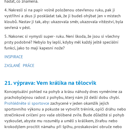
hádat, co znamená.
4. Nakresli si na papír volně položenou otevřenou ruku, pak ji
vystřihni a zkus ji poskládat tak, že ji budeš ohýbat jen v místech
kloubů. Nastav ji tak, aby: ukazovala směr, ukazovala vítězství, byla
sevřená v pěst.
5. Nakonec si vymysli super- ruku. Není škoda, že jsou si všechny
prsty podobné? Nebylo by lepší, kdyby měl každý ještě speciální
funkci, jako to mají kapesní nože?
INSPIRACE
ZASLANÉ PRÁCE
21. výprava: Vem králíka na tělocvik
Konceptuální pohled na pohyb a krásu náhody dnes vyměníme za
prachobyčejnou radost z pohybu, který nám již delší dobu chybí.
Prohlédněte si sportovce
zachycené v jeden okamžik jejich
sportovního výkonu a pokuste se vytvořit trénink, opičí dráhu nebo
strečinkové cvičení pro vaše oblíbené zvíře. Bude důležité si pohyb
vyzkoušet, abyste mu rozuměly a uměli s králíkem, žirafou nebo
krokodýlem procítit námahu při šplhu, proskakování obruče nebo