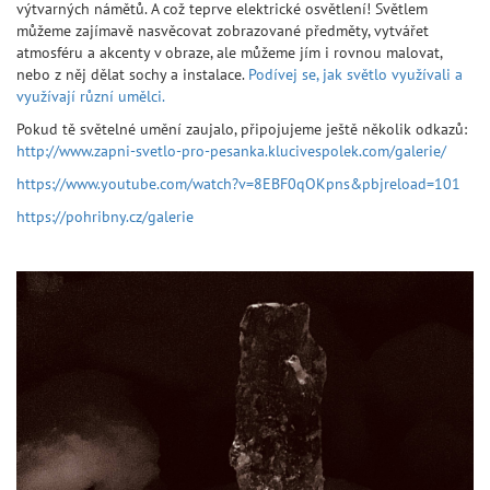
výtvarných námětů. A což teprve elektrické osvětlení! Světlem
můžeme zajímavě nasvěcovat zobrazované předměty, vytvářet
atmosféru a akcenty v obraze, ale můžeme jím i rovnou malovat,
nebo z něj dělat sochy a instalace.
Podívej se, jak světlo využívali a
využívají různí umělci.
Pokud tě světelné umění zaujalo, připojujeme ještě několik odkazů:
http://www.zapni-svetlo-pro-pesanka.klucivespolek.com/galerie/
https://www.youtube.com/watch?v=8EBF0qOKpns&pbjreload=101
https://pohribny.cz/galerie