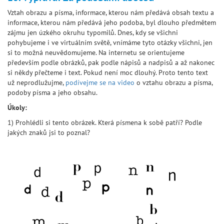
Vztah obrazu a písma, informace, kterou nám předává obsah textu a
informace, kterou nám předává jeho podoba, byl dlouho předmětem
zájmu jen úzkého okruhu typomilů. Dnes, kdy se všichni
pohybujeme i ve virtuálním světě, vnímáme tyto otázky všichni, jen
si to možná neuvědomujeme. Na internetu se orientujeme
především podle obrázků, pak podle nápisů a nadpisů a až nakonec
si někdy přečteme i text. Pokud není moc dlouhý. Proto tento text
už neprodlužujme,
podívejme se na video
o vztahu obrazu a písma,
podoby písma a jeho obsahu.
Úkoly:
1) Prohlédli si tento obrázek. Která písmena k sobě patří? Podle
jakých znaků jsi to poznal?