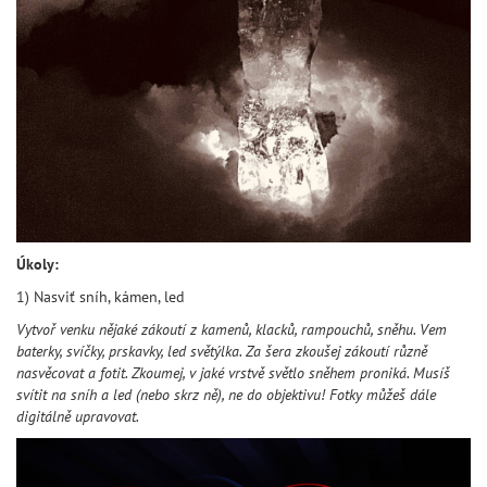
Úkoly:
1) Nasviť sníh, kámen, led
Vytvoř venku nějaké zákoutí z kamenů, klacků, rampouchů, sněhu. Vem
baterky, svíčky, prskavky, led světýlka. Za šera zkoušej zákoutí různě
nasvěcovat a fotit. Zkoumej, v jaké vrstvě světlo sněhem proniká. Musíš
svítit na sníh a led (nebo skrz ně), ne do objektivu! Fotky můžeš dále
digitálně upravovat.