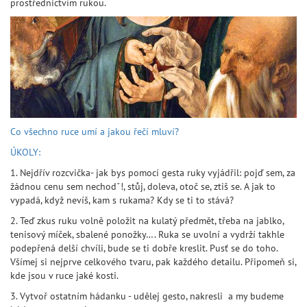
prostřednictvím rukou.
Co všechno ruce umí a jakou řečí mluví?
ÚKOLY:
1. Nejdřív rozcvička- jak bys pomocí gesta ruky vyjádřil: pojď sem, za
žádnou cenu sem nechodˇ!, stůj, doleva, otoč se, ztiš se. A jak to
vypadá, když nevíš, kam s rukama? Kdy se ti to stává?
2. Teď zkus ruku volně položit na kulatý předmět, třeba na jablko,
tenisový míček, sbalené ponožky…. Ruka se uvolní a vydrží takhle
podepřená delší chvíli, bude se ti dobře kreslit. Pusť se do toho.
Všímej si nejprve celkového tvaru, pak každého detailu. Připomeň si,
kde jsou v ruce jaké kosti.
3. Vytvoř ostatním hádanku - udělej gesto, nakresli a my budeme