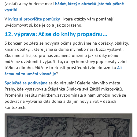
(zaslat) a my budeme moci
hádat, který z obrázků jste tak pěkně
vystihli.
V
kvízu si procvičíte pomůcky
- které otázky vám pomáhají
uvědomovat si, kde je co a jak zobrazeno.
12. výprava: Ať se do knihy propadnu...
S koncem pololetí se novýma očima podíváme na obrázky, plakáty,
knižní obálky... které jsme si doma my nebo naši blízcí vystavili.
Zkusíme si říci, co pro nás znamená umění a jak si díky němu
můžeme uvědomit i vyjádřit to, co bychom slovy popisovaly velmi
těžko a dlouho. Můžete to zkusit prostřednictvím dotazníku
A k
čemu mi to umění vlasně je
?
Společně se podívejme
se do virtuální Galerie hlavního města
Prahy, kde vystavovala Štěpánka Šimlová svá Zátiší mikrosvětů.
Proměnila realitu měřítkem, zavzpomínala a nám umožní nově se
podívat na výtvarná díla doma a dá jim nový život v dalších
kontextech.