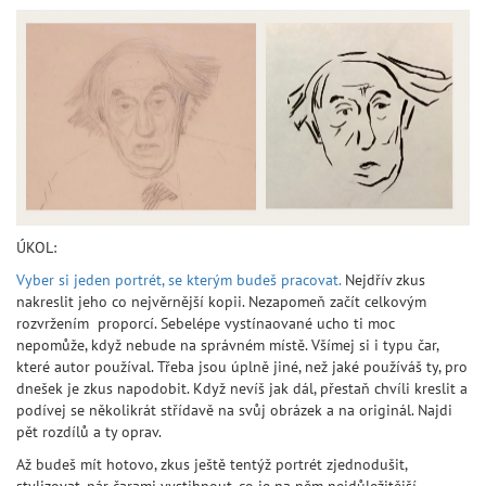
ÚKOL:
Vyber si jeden portrét, se kterým budeš pracovat.
Nejdřív zkus
nakreslit jeho co nejvěrnější kopii. Nezapomeň začít celkovým
rozvržením proporcí. Sebelépe vystínaované ucho ti moc
nepomůže, když nebude na správném místě. Všímej si i typu čar,
které autor používal. Třeba jsou úplně jiné, než jaké používáš ty, pro
dnešek je zkus napodobit. Když nevíš jak dál, přestaň chvíli kreslit a
podívej se několikrát střídavě na svůj obrázek a na originál. Najdi
pět rozdílů a ty oprav.
Až budeš mít hotovo, zkus ještě tentýž portrét zjednodušit,