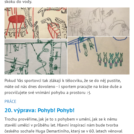
skoku do vody.
Pokud Vás sportovci tak zlákají k tělocviku, že se do něj pustíte,
máte od nás dnes dovoleno - i sportem pracujte na kráse duše a
procvičujete své vnímání pohybu a prostoru :-).
PRÁCE
20. výprava: Pohyb! Pohyb!
Trochu prověříme, jak je to s pohybem v umění, jak se k němu
stavěli umělci v průběhu let. Hlavní inspirací nám bude tvorba
českého sochaře Huga Demartiniho, který se v 60. letech věnoval