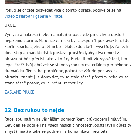
Pokud se chcete dozvědět více o tomto obraze, podívejte se na
video z Národní galerie v Praze.
ÚKOL:
Vymysli a nakresli (nebo namaluj) situaci, kde před chvílí došlo k
nějakému zločinu. Na obrázku musí být alespoň 1 postava- ten, kdo
zločin spáchal, jeho oběť nebo někdo, kdo zločin vyšetřuje. Zanech
dost stop a charakteristik postav i prostředí, aby divák mohl z
obrazu příběh přečíst jako z knížky. Bude- li mít víc vysvětlení, tím
lépe. Proč? Tvůj obrázek se stane výchozím materiálem pro někoho z
dramaťáku. Ten si ho prohlédne, pokusí se vžít do postavy na
obrázku, zahrát ji a domyslet, co se stalo těsně předtím, nebo co se
stane těsně potom, co jsi scénu zachytil ty.
ZASLANÉ PRÁCE
22. Bez rukou to nejde
Ruce jsou naším nejvěrnějším pomocníkem, průvodcem i mluvčím.
Celý den se podílejí na všech našich činnostech, obstarávají důležitý
smysl (hmat) a také se podílejí na komunikaci - řeči těla