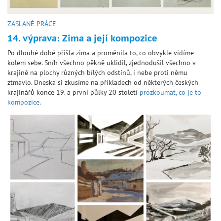
ZASLANÉ PRÁCE
14. výprava: Zima a její kompozice
Po dlouhé době přišla zima a proměnila to, co obvykle vidíme
kolem sebe. Sníh všechno pěkně uklidil, zjednodušil všechno v
krajině na plochy různých bílých odstínů, i nebe proti němu
ztmavlo. Dneska si zkusíme na příkladech od některých českých
krajinářů konce 19. a první půlky 20 století
prozkoumat, co je to
kompozice
.