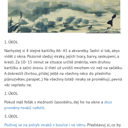
1. ÚKOL
Nachystej si 4 stejné kartičky A6- A5 a akvarelky. Sedni si tak, abys
viděl z okna. Pozorně sleduj mraky, jejich tvary, barvy, seskupení, a
kresli. Za 10- 15 minut se situace určitě změnila, vem druhou
kartičku a začni znovu. U třetí už uvidíš mnohem víc než na začátku.
A dokreslíš čtvrtou, přidej ještě na všechny něco do předního
plánu(větev, parapet..) Na všechny totéž- mraky se proměňují, pevná
věc vepředu ne.
2. ÚKOL
Pokud máš foťák s možností časosběru, dej ho na okno a
zkus
proměny mraků nafotit
.
3. ÚKOL
Podívej se na pohyb mraků v bouřce i ve větru
. Představuj si, co by