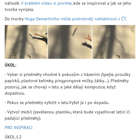
náhodě.
V krátkém videu si povíme
, kde se inspiroval a jak se jeho
tvorba vyvíjela.
Do tvorby
Huga Demartiniho může podrobněji nahlédnout s ČT
.
ÚKOL:
- Vyber si předměty vhodné k pokusům s házením (špejle, proužky
papírků, plastové kelímky, pingpongové míčky, šátky...). Předměty
pozoruj, jak se chovají v letu a jaké dělají kompozice, když
dopadnou.
- Pokus se předměty vyfotit v letu.Vyfoť je i po dopadu.
- Vytvoř mobil (zavěšenou plastiku, která bude vyjadřovat letící či
padající předměty).
PRO INSPIRACI
ÚKOL č.2