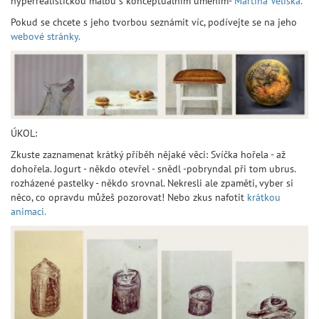
hyperrealistickou malbu s konceptuálním uměním-
Martina Velíška.
Pokud se chcete s jeho tvorbou seznámit víc, podívejte se na jeho
webové stránky.
ÚKOL:
Zkuste zaznamenat krátký příběh nějaké věci: Svíčka hořela - až
dohořela. Jogurt - někdo otevřel - snědl -pobryndal při tom ubrus.
rozházené pastelky - někdo srovnal. Nekresli ale zpaměti, vyber si
něco, co opravdu můžeš pozorovat! Nebo zkus nafotit
krátkou
animaci.