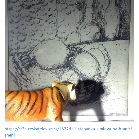
https://ct24.ceskatelevize.cz/1622441-stepanka-simlova-na-hranici-
sneni