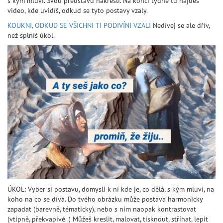
s kým mluví. Svou představu nakresli. Na konci týdne tu najdeš
video, kde uvidíš, odkud se tyto postavy vzaly.
KOUKNI, ODKUD SE VŠICHNI TI PODIVÍNI VZALI
Nedívej se ale dřív,
než splníš úkol.
ÚKOL: Vyber si postavu, domysli k ní kde je, co dělá, s kým mluví, na
koho na co se dívá. Do tvého obrázku může postava harmonicky
zapadat (barevně, tématicky), nebo s ním naopak kontrastovat
(vtipně, překvapivě..) Můžeš kreslit, malovat, tisknout, stříhat, lepit